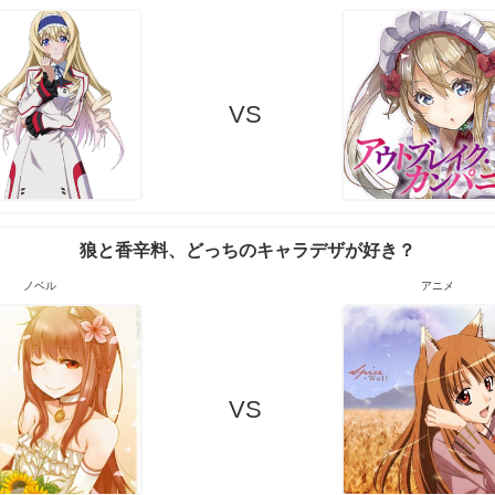
VS
狼と香辛料、どっちのキャラデザが好き？
ノベル
アニメ
VS