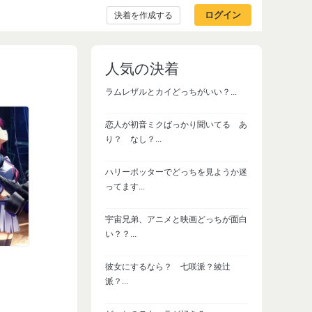
ログイン
決着を作成する
人気の決着
ラムレザルとカイどっちがいい？...
恋人が初音ミクばっかり聞いてる あ
り？ なし？...
ハリーポッターでどっちを見ようか迷
ってます...
宇宙兄弟、アニメと映画どっちが面白
い？？...
彼女にするなら？ 七咲派？綾辻
派？...