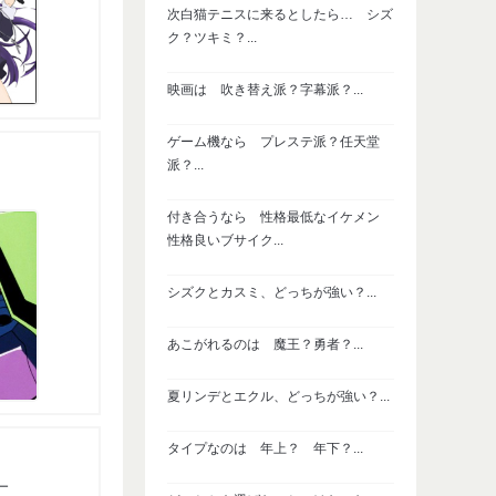
次白猫テニスに来るとしたら… シズ
ク？ツキミ？...
映画は 吹き替え派？字幕派？...
ゲーム機なら プレステ派？任天堂
派？...
付き合うなら 性格最低なイケメン
性格良いブサイク...
シズクとカスミ、どっちが強い？...
あこがれるのは 魔王？勇者？...
夏リンデとエクル、どっちが強い？...
タイプなのは 年上？ 年下？...
ー