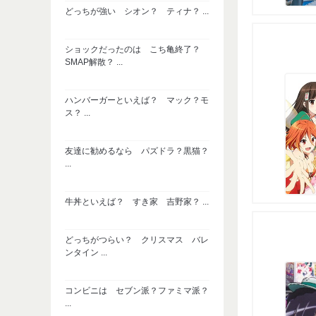
どっちが強い シオン？ ティナ？ ...
ショックだったのは こち亀終了？
SMAP解散？ ...
ハンバーガーといえば？ マック？モ
ス？ ...
友達に勧めるなら パズドラ？黒猫？
...
牛丼といえば？ すき家 吉野家？ ...
どっちがつらい？ クリスマス バレ
ンタイン ...
コンビニは セブン派？ファミマ派？
...